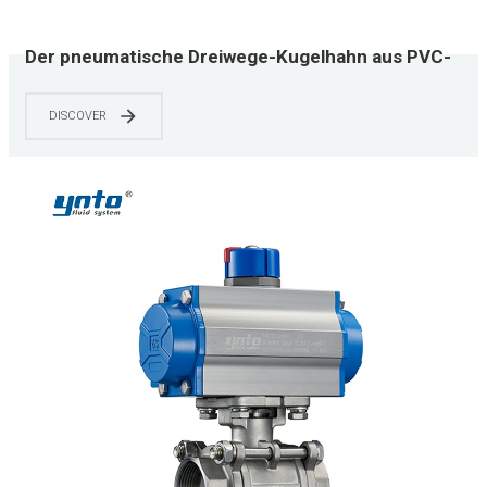
Der pneumatische Dreiwege-Kugelhahn aus PVC-
Kunststoff YNTO kann für industrielle
Anwendungen wie Wasseraufbereitung und
DISCOVER
Chemieanlagen verwendet werden