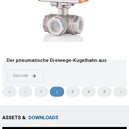
Der pneumatische Dreiwege-Kugelhahn aus
Edelstahl mit Innengewinde YNTO ist in den
Ausführungen T-Typ und L erhältlich
DISCOVER
«
‹
1
2
3
4
5
›
ASSETS &
DOWNLOADS