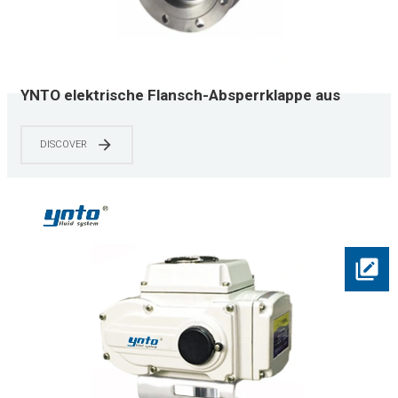
YNTO elektrische Flansch-Absperrklappe aus
Edelstahl mit harter Dichtung und weißem
Edelstahlantrieb
DISCOVER