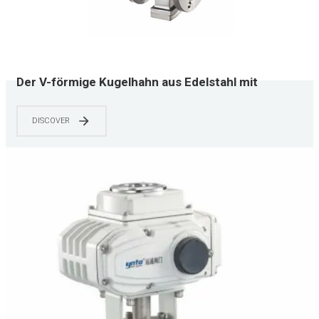
Der V-förmige Kugelhahn aus Edelstahl mit
Flansch von YNTO Electric eignet sich für
Schlämme und Medien, die Partikelfasern
DISCOVER
enthalten.