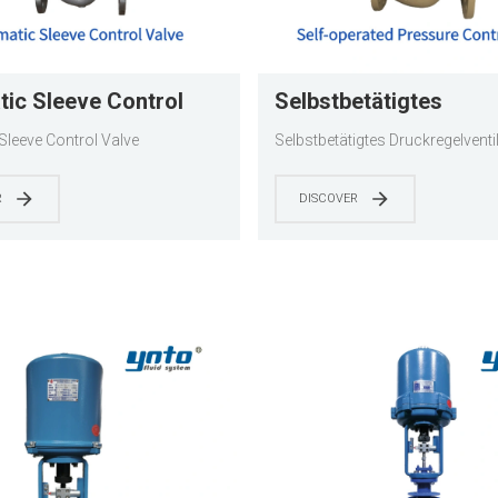
ic Sleeve Control
Selbstbetätigtes
Druckregelventil
leeve Control Valve
Selbstbetätigtes Druckregelventi
R
DISCOVER