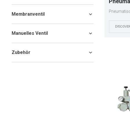
Pneumat
Regelve
Pneumatisch
Membranventil
DISCOVE
Manuelles Ventil
Zubehör