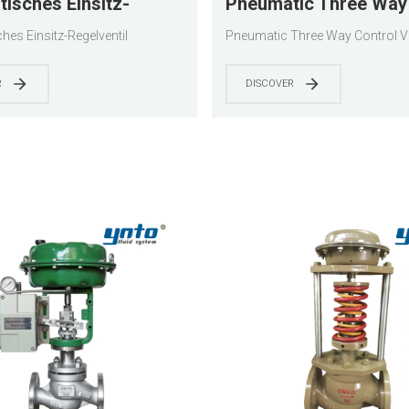
isches Einsitz-
Pneumatic Three Way
ntil
Valve
es Einsitz-Regelventil
Pneumatic Three Way Control V
R
DISCOVER