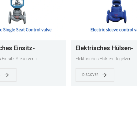
ches Einsitz-
Elektrisches Hülsen-
entil
Regelventil
 Einsitz-Steuerventil
Elektrisches Hülsen-Regelventil
R
DISCOVER