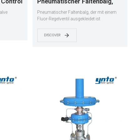
 Control
Pneumatischer Faltenbalg,
der mit einem Fluor-
alve
Pneumatischer Faltenbalg, der mit einem
Regelventil ausgekleidet ist
Fluor-Regelventil ausgekleidet ist
DISCOVER