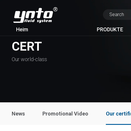
Heim
PRODUKTE
CERT
Our world-class
News
Promotional Video
Our certif