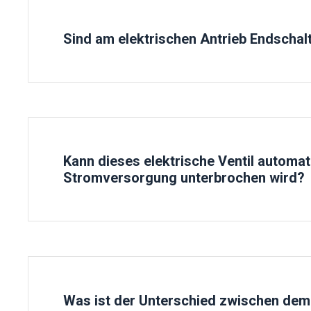
Sind am elektrischen Antrieb Endschal
Ja, es gibt die Positionsanzeige auf der Oberseite
Der offene/geschlossene Status kann visuell über
Kann dieses elektrische Ventil automa
Stromversorgung unterbrochen wird?
Unser regulärer elektrischer Stellantrieb kann im 
Es kann jedoch zum Modell des elektrischen Multit
Dadurch können die Ventile bei Stromausfall auto
Was ist der Unterschied zwischen dem