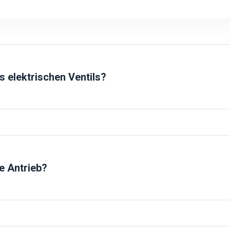
hne dass es erhitzt wird.
s elektrischen Ventils?
lle Überbrückung.
e Antrieb?