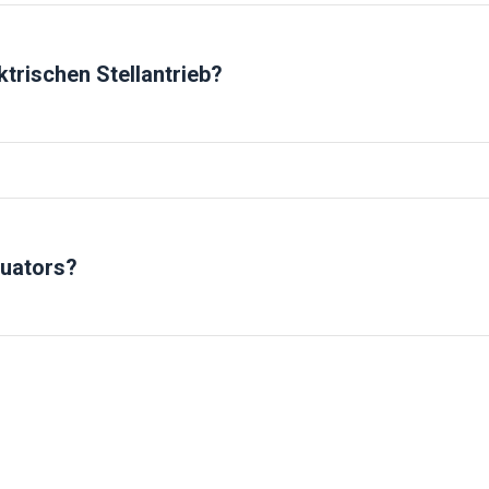
ktrischen Stellantrieb?
tuators?
ein kleineres Drehmoment des Aktuators verfügbar.