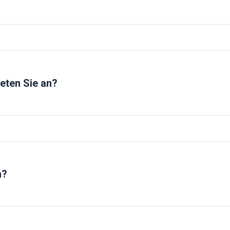
ständig geschlossen.
-10 V;
nal eingestellt werden.
eten Sie an?
-10 V;
nal eingestellt werden.
ichen.
n?
etätigungsgetriebe angepasst werden.
Öffnen und Schließen erreicht werden.