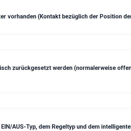
ter vorhanden (Kontakt bezüglich der Position de
 des Aktuators.
prüft werden.
tisch zurückgesetzt werden (normalerweise offen
ausgeschalteten Zustand nicht automatisch zurückgesetzt werden
urn-Aktuators mit dem zusätzlichen elektrischen Speicher gehen
matisch zurückgesetzt (normal geschlossen) werden.
 EIN/AUS-Typ, dem Regeltyp und dem intelligente