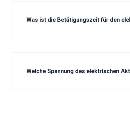
Was ist die Betätigungszeit für den ele
Dies hängt vom Drehmoment des Aktuators ab.
Welche Spannung des elektrischen Ak
DC24V, AC24V, AC110V, AC220V
AC380V kann angepasst werden und DC12V ist für 