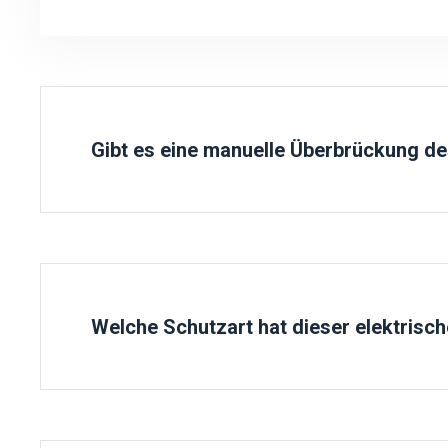
Es kann 99 Stunden lang ununterbrochen arbeiten, o
Gibt es eine manuelle Überbrückung de
Ja, jedes elektrische Ventil verfügt über die manue
Sie können öffnen/schließen
Welche Schutzart hat dieser elektrisch
IP65, IP67, IP68, explosionsgeschützt.