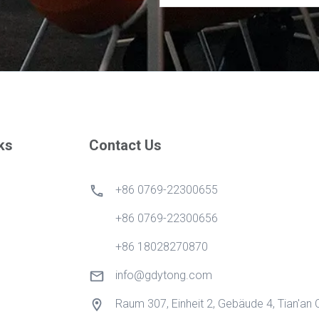
ks
Contact Us
+86 0769-22300655
+86 0769-22300656
+86 18028270870
info@gdytong.com
Raum 307, Einheit 2, Gebäude 4, Tian'an C