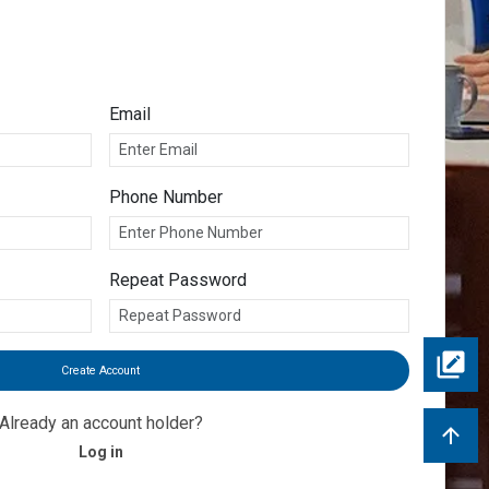
Email
Phone Number
Repeat Password
Create Account
Already an account holder?
Log in