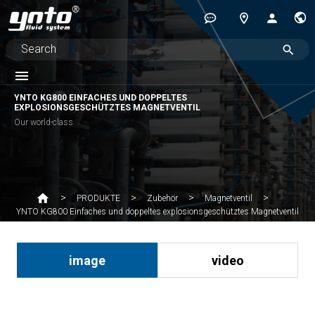
YNTO KG800 EINFACHES UND DOPPELTES
EXPLOSIONSGESCHÜTZTES MAGNETVENTIL
Our world-class
PRODUKTE
Zubehör
Magnetventil
YNTO KG800 Einfaches und doppeltes explosionsgeschütztes Magnetventil
image
video