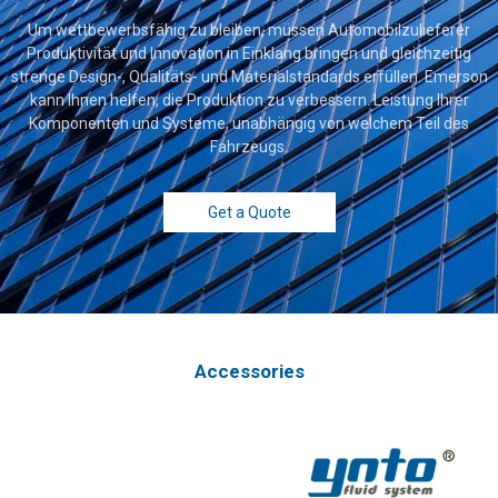
Um wettbewerbsfähig zu bleiben, müssen Automobilzulieferer
Produktivität und Innovation in Einklang bringen und gleichzeitig
strenge Design-, Qualitäts- und Materialstandards erfüllen. Emerson
kann Ihnen helfen, die Produktion zu verbessern. Leistung Ihrer
Komponenten und Systeme, unabhängig von welchem Teil des
Fahrzeugs.
Get a Quote
Accessories