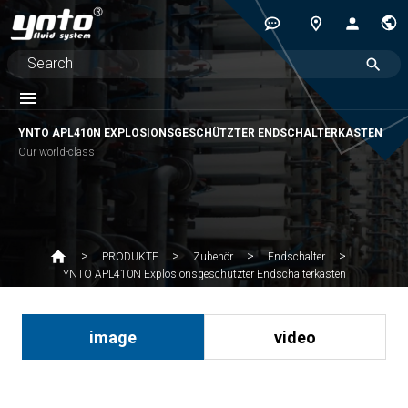
YNTO APL410N EXPLOSIONSGESCHÜTZTER ENDSCHALTERKASTEN
Our world-class
PRODUKTE
Zubehör
Endschalter
YNTO APL410N Explosionsgeschützter Endschalterkasten
image
video