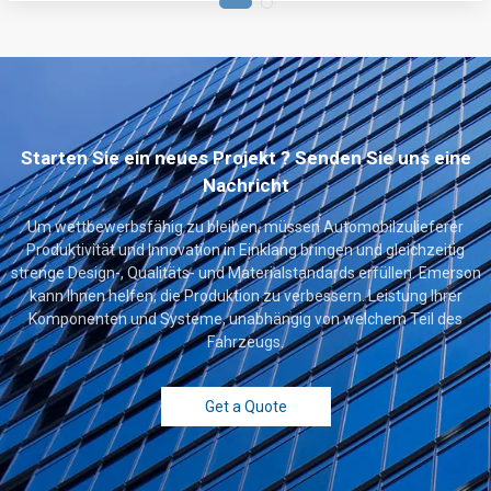
Starten Sie ein neues Projekt ? Senden Sie uns eine
Nachricht
Um wettbewerbsfähig zu bleiben, müssen Automobilzulieferer
Produktivität und Innovation in Einklang bringen und gleichzeitig
strenge Design-, Qualitäts- und Materialstandards erfüllen. Emerson
kann Ihnen helfen, die Produktion zu verbessern. Leistung Ihrer
Komponenten und Systeme, unabhängig von welchem Teil des
Fahrzeugs.
Get a Quote