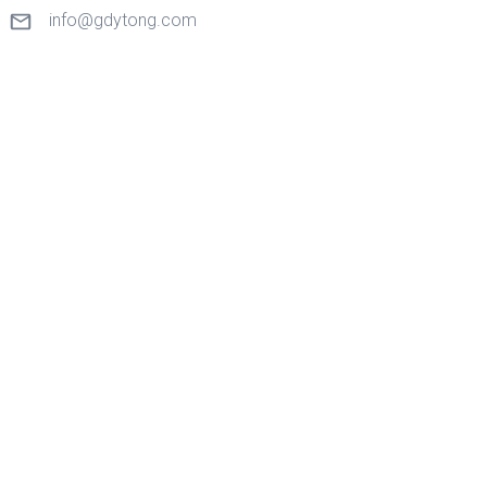
info@gdytong.com
Raum 307, Einheit 2, Gebäude 4, Tian'an Cyber City, No.1
Golden Road, Nancheng Street, Dongguan City, Provinz
Guangdong, China.
Quick Links
Heim
Produkte
Anwendung
Über uns
Kooperation