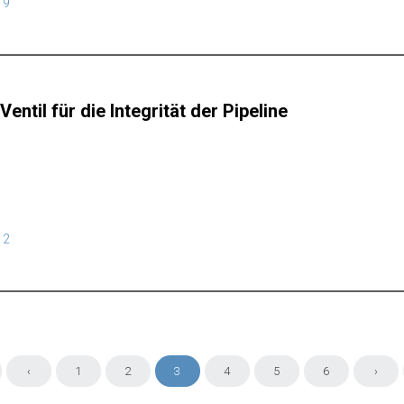
19
ntil für die Integrität der Pipeline
12
‹
1
2
3
4
5
6
›